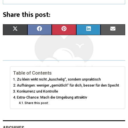
Share this post:
X
F
P
L
E
(
A
I
I
M
T
C
N
N
A
W
E
T
K
I
I
B
E
E
L
Table of Contents
Zu klein wirkt nicht „kuschelig“, sondern unpraktisch
T
O
R
D
Aufhängen: weniger „gemütlich“ für dich, besser für den Specht
Konkurrenz und Kontrolle
T
O
E
I
Extra-Chance: Mach die Umgebung attraktiv
E
K
S
N
Share this post:
R
T
)
ARCHIVES