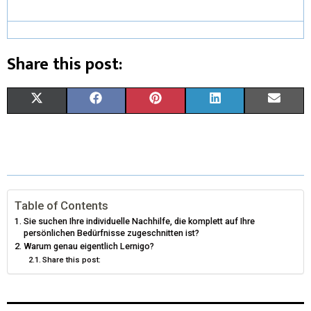
Share this post:
X
F
P
L
E
(
A
I
I
M
T
C
N
N
A
W
E
T
K
I
I
B
E
E
L
Table of Contents
Sie suchen Ihre individuelle Nachhilfe, die komplett auf Ihre
T
O
R
D
persönlichen Bedürfnisse zugeschnitten ist?
Warum genau eigentlich Lernigo?
T
O
E
I
Share this post:
E
K
S
N
R
T