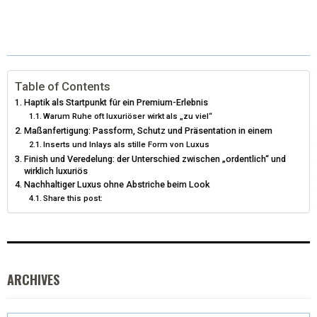
(
A
I
I
M
T
C
N
N
A
W
E
T
K
I
I
B
E
E
L
Table of Contents
Haptik als Startpunkt für ein Premium-Erlebnis
T
O
R
D
Warum Ruhe oft luxuriöser wirkt als „zu viel“
Maßanfertigung: Passform, Schutz und Präsentation in einem
T
O
E
I
Inserts und Inlays als stille Form von Luxus
E
K
S
N
Finish und Veredelung: der Unterschied zwischen „ordentlich“ und
wirklich luxuriös
R
T
Nachhaltiger Luxus ohne Abstriche beim Look
Share this post:
)
ARCHIVES