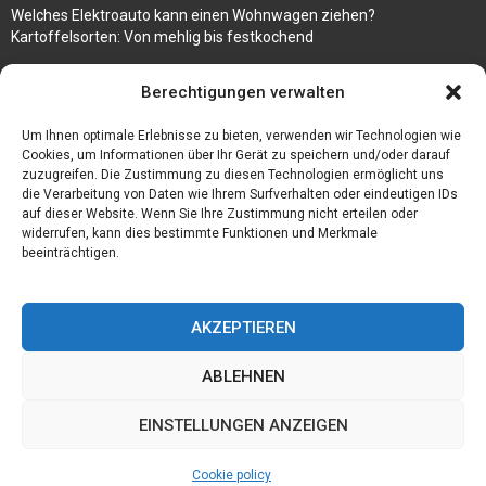
Welches Elektroauto kann einen Wohnwagen ziehen?
Kartoffelsorten: Von mehlig bis festkochend
Immobilien, die zum Kauf stehen und Costa Calma in greifbare
Berechtigungen verwalten
Nähe rücken
Um Ihnen optimale Erlebnisse zu bieten, verwenden wir Technologien wie
Firma einfach und kostenlos bekannt machen mit diesen 5 Tipps
Cookies, um Informationen über Ihr Gerät zu speichern und/oder darauf
zuzugreifen. Die Zustimmung zu diesen Technologien ermöglicht uns
die Verarbeitung von Daten wie Ihrem Surfverhalten oder eindeutigen IDs
auf dieser Website. Wenn Sie Ihre Zustimmung nicht erteilen oder
widerrufen, kann dies bestimmte Funktionen und Merkmale
beeinträchtigen.
AKZEPTIEREN
ABLEHNEN
@2023 - www.Bfmc-ev.de. All Right Reserved.
EINSTELLUNGEN ANZEIGEN
Home
Cookie policy (EU)
Our authors
Partners
Website index
Cookie policy
Contact