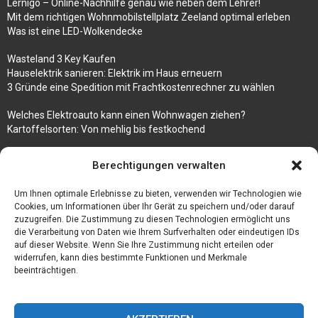
Lernigo – Online-Nachhilfe genau wie neben dem Lehrer!
Mit dem richtigen Wohnmobilstellplatz Zeeland optimal erleben
Was ist eine LED-Wolkendecke
Wasteland 3 Key Kaufen
Hauselektrik sanieren: Elektrik im Haus erneuern
3 Gründe eine Spedition mit Frachtkostenrechner zu wählen
Welches Elektroauto kann einen Wohnwagen ziehen?
Kartoffelsorten: Von mehlig bis festkochend
Immobilien, die zum Kauf stehen und Costa Calma in greifbare
Berechtigungen verwalten
Nähe rücken
Um Ihnen optimale Erlebnisse zu bieten, verwenden wir Technologien wie
Firma einfach und kostenlos bekannt machen mit diesen 5 Tipps
Cookies, um Informationen über Ihr Gerät zu speichern und/oder darauf
zuzugreifen. Die Zustimmung zu diesen Technologien ermöglicht uns
die Verarbeitung von Daten wie Ihrem Surfverhalten oder eindeutigen IDs
auf dieser Website. Wenn Sie Ihre Zustimmung nicht erteilen oder
widerrufen, kann dies bestimmte Funktionen und Merkmale
beeinträchtigen.