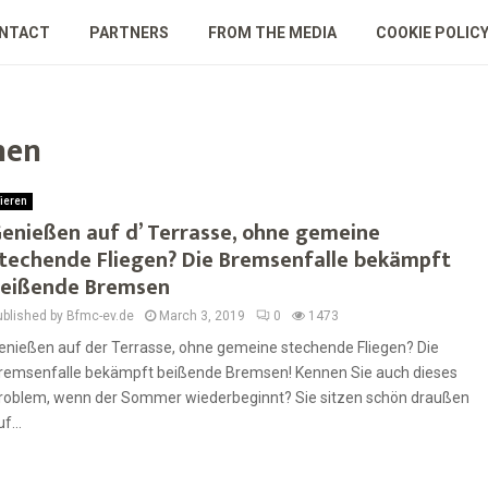
NTACT
PARTNERS
FROM THE MEDIA
COOKIE POLIC
hen
ieren
enießen auf d’ Terrasse, ohne gemeine
techende Fliegen? Die Bremsenfalle bekämpft
eißende Bremsen
ublished by Bfmc-ev.de
March 3, 2019
0
1473
enießen auf der Terrasse, ohne gemeine stechende Fliegen? Die
remsenfalle bekämpft beißende Bremsen! Kennen Sie auch dieses
roblem, wenn der Sommer wiederbeginnt? Sie sitzen schön draußen
f...