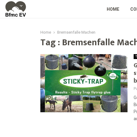
HOME
CO
Home
Bremsenfalle Machen
Tag : Bremsenfalle Mac
T
G
s
b
P
G
B
P
au