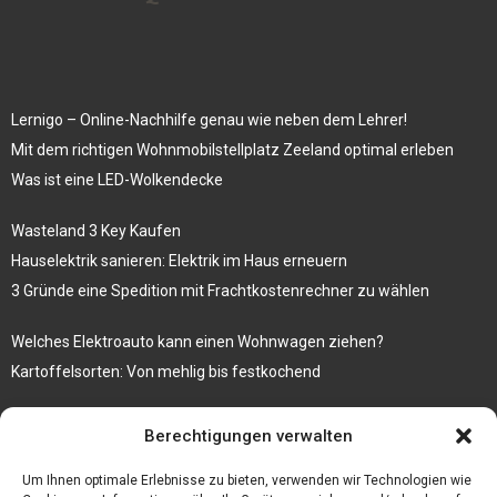
Lernigo – Online-Nachhilfe genau wie neben dem Lehrer!
Mit dem richtigen Wohnmobilstellplatz Zeeland optimal erleben
Was ist eine LED-Wolkendecke
Wasteland 3 Key Kaufen
Hauselektrik sanieren: Elektrik im Haus erneuern
3 Gründe eine Spedition mit Frachtkostenrechner zu wählen
Welches Elektroauto kann einen Wohnwagen ziehen?
Kartoffelsorten: Von mehlig bis festkochend
Immobilien, die zum Kauf stehen und Costa Calma in greifbare
Berechtigungen verwalten
Nähe rücken
Firma einfach und kostenlos bekannt machen mit diesen 5 Tipps
Um Ihnen optimale Erlebnisse zu bieten, verwenden wir Technologien wie