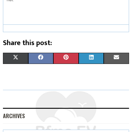
Share this post:
X
F
P
L
E
(
A
I
I
M
T
C
N
N
A
W
E
T
K
I
I
B
E
E
L
T
O
R
D
ARCHIVES
T
O
E
I