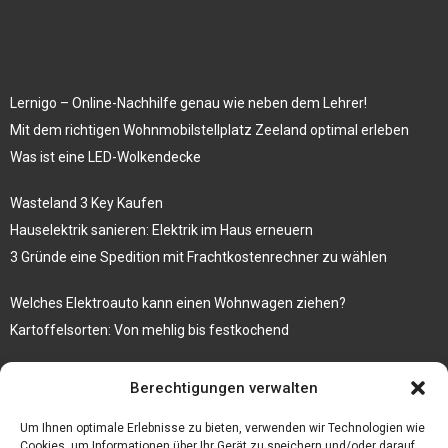
Lernigo – Online-Nachhilfe genau wie neben dem Lehrer!
Mit dem richtigen Wohnmobilstellplatz Zeeland optimal erleben
Was ist eine LED-Wolkendecke
Wasteland 3 Key Kaufen
Hauselektrik sanieren: Elektrik im Haus erneuern
3 Gründe eine Spedition mit Frachtkostenrechner zu wählen
Welches Elektroauto kann einen Wohnwagen ziehen?
Kartoffelsorten: Von mehlig bis festkochend
Immobilien, die zum Kauf stehen und Costa Calma in greifbare
Berechtigungen verwalten
Nähe rücken
Firma einfach und kostenlos bekannt machen mit diesen 5 Tipps
Um Ihnen optimale Erlebnisse zu bieten, verwenden wir Technologien wie
Cookies, um Informationen über Ihr Gerät zu speichern und/oder darauf