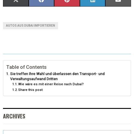
X
F
P
L
E
(
A
I
I
M
T
C
N
N
A
AUTOS AUS DUBAI IMPORTIEREN
W
E
T
K
I
I
B
E
E
L
T
O
R
D
T
O
E
I
Table of Contents
Sie treffen Ihre Wahl und überlassen den Transport- und
E
K
S
N
Verwaltungsaufwand Dritten
Wie wäre es mit einer Reise nach Dubai?
R
T
Share this post:
)
ARCHIVES