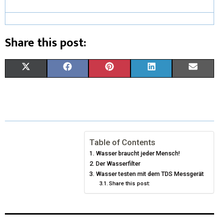
Share this post:
X
F
P
L
E
(
A
I
I
M
T
C
N
N
A
W
E
T
K
I
I
B
E
E
L
Table of Contents
Wasser braucht jeder Mensch!
T
O
R
D
Der Wasserfilter
T
O
Wasser testen mit dem TDS Messgerät
E
I
Share this post:
E
K
S
N
R
T