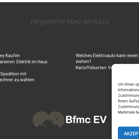
FREQUENTLY READ ARTICLES
Key Kaufen
Welches Elektroauto kann ein
ziehen?
anieren: Elektrik im Haus
Kartoffelsorten: Von mehlig bis
 Spedition mit
rechner zu wählen
Um Ihnen op
Informatione
Zustimmung 
Ihrem Surfve
Zustimmung 
Merkmale be
AKZEP