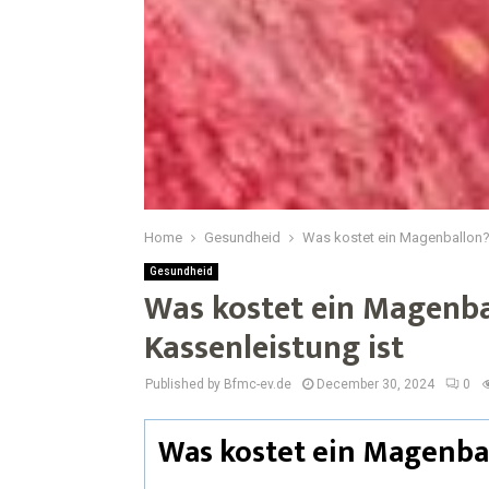
Home
Gesundheid
Was kostet ein Magenballon? E
Gesundheid
Was kostet ein Magenbal
Kassenleistung ist
Published by Bfmc-ev.de
December 30, 2024
0
Was kostet ein Magenba