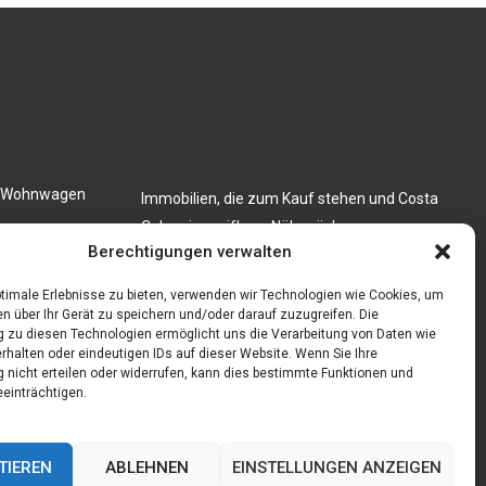
en Wohnwagen
Immobilien, die zum Kauf stehen und Costa
Calma in greifbare Nähe rücken
 festkochend
Berechtigungen verwalten
Firma einfach und kostenlos bekannt machen
mit diesen 5 Tipps
timale Erlebnisse zu bieten, verwenden wir Technologien wie Cookies, um
n über Ihr Gerät zu speichern und/oder darauf zuzugreifen. Die
zu diesen Technologien ermöglicht uns die Verarbeitung von Daten wie
rhalten oder eindeutigen IDs auf dieser Website. Wenn Sie Ihre
nicht erteilen oder widerrufen, kann dies bestimmte Funktionen und
einträchtigen.
TIEREN
ABLEHNEN
EINSTELLUNGEN ANZEIGEN