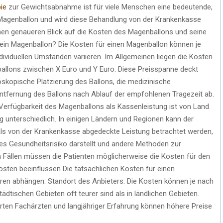
ie
zur Gewichtsabnahme ist für viele Menschen eine bedeutende,
n Magenballon und wird diese Behandlung von der Krankenkasse
nen genaueren Blick auf die Kosten des Magenballons und seine
 ein Magenballon? Die Kosten für einen Magenballon können je
ividuellen Umständen variieren. Im Allgemeinen liegen die Kosten
allons zwischen X Euro und Y Euro. Diese Preisspanne deckt
oskopische Platzierung des Ballons, die medizinische
ntfernung des Ballons nach Ablauf der empfohlenen Tragezeit ab.
 Verfügbarkeit des Magenballons als Kassenleistung ist von Land
 unterschiedlich. In einigen Ländern und Regionen kann der
s von der Krankenkasse abgedeckte Leistung betrachtet werden,
s Gesundheitsrisiko darstellt und andere Methoden zur
 Fällen müssen die Patienten möglicherweise die Kosten für den
Kosten beeinflussen Die tatsächlichen Kosten für einen
en abhängen: Standort des Anbieters: Die Kosten können je nach
tädtischen Gebieten oft teurer sind als in ländlichen Gebieten.
erten Fachärzten und langjähriger Erfahrung können höhere Preise