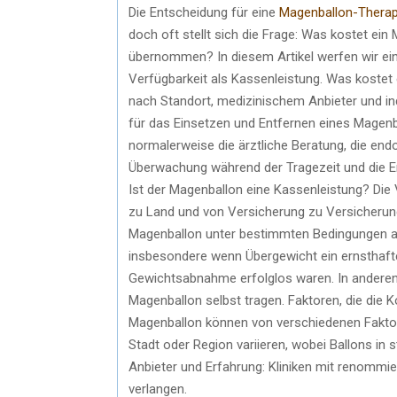
Die Entscheidung für eine
Magenballon-Therap
doch oft stellt sich die Frage: Was kostet ei
übernommen? In diesem Artikel werfen wir ei
Verfügbarkeit als Kassenleistung. Was kostet
nach Standort, medizinischem Anbieter und ind
für das Einsetzen und Entfernen eines Magenb
normalerweise die ärztliche Beratung, die end
Überwachung während der Tragezeit und die E
Ist der Magenballon eine Kassenleistung? Die
zu Land und von Versicherung zu Versicherung
Magenballon unter bestimmten Bedingungen al
insbesondere wenn Übergewicht ein ernsthafte
Gewichtsabnahme erfolglos waren. In anderen
Magenballon selbst tragen. Faktoren, die die 
Magenballon können von verschiedenen Faktor
Stadt oder Region variieren, wobei Ballons in s
Anbieter und Erfahrung: Kliniken mit renommi
verlangen.