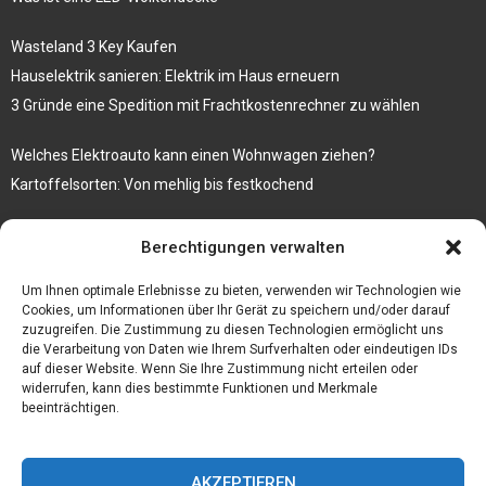
Wasteland 3 Key Kaufen
Hauselektrik sanieren: Elektrik im Haus erneuern
3 Gründe eine Spedition mit Frachtkostenrechner zu wählen
Welches Elektroauto kann einen Wohnwagen ziehen?
Kartoffelsorten: Von mehlig bis festkochend
Immobilien, die zum Kauf stehen und Costa Calma in greifbare
Berechtigungen verwalten
Nähe rücken
Firma einfach und kostenlos bekannt machen mit diesen 5 Tipps
Um Ihnen optimale Erlebnisse zu bieten, verwenden wir Technologien wie
Cookies, um Informationen über Ihr Gerät zu speichern und/oder darauf
zuzugreifen. Die Zustimmung zu diesen Technologien ermöglicht uns
die Verarbeitung von Daten wie Ihrem Surfverhalten oder eindeutigen IDs
auf dieser Website. Wenn Sie Ihre Zustimmung nicht erteilen oder
widerrufen, kann dies bestimmte Funktionen und Merkmale
beeinträchtigen.
AKZEPTIEREN