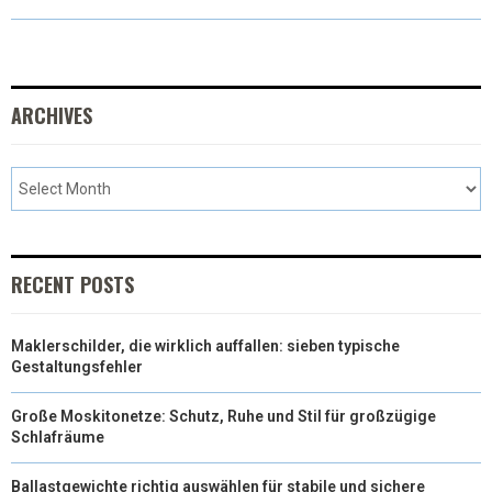
W
E
T
K
I
I
B
E
E
L
T
O
R
D
ARCHIVES
T
O
E
I
E
K
S
N
R
T
)
RECENT POSTS
Maklerschilder, die wirklich auffallen: sieben typische
Gestaltungsfehler
Große Moskitonetze: Schutz, Ruhe und Stil für großzügige
Schlafräume
Ballastgewichte richtig auswählen für stabile und sichere