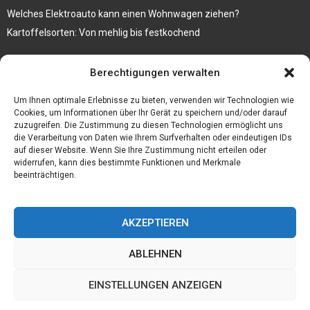
Welches Elektroauto kann einen Wohnwagen ziehen?
Kartoffelsorten: Von mehlig bis festkochend
Immobilien, die zum Kauf stehen und Costa Calma in greifbare
Berechtigungen verwalten
Nähe rücken
Firma einfach und kostenlos bekannt machen mit diesen 5 Tipps
Um Ihnen optimale Erlebnisse zu bieten, verwenden wir Technologien wie
Cookies, um Informationen über Ihr Gerät zu speichern und/oder darauf
zuzugreifen. Die Zustimmung zu diesen Technologien ermöglicht uns
die Verarbeitung von Daten wie Ihrem Surfverhalten oder eindeutigen IDs
auf dieser Website. Wenn Sie Ihre Zustimmung nicht erteilen oder
widerrufen, kann dies bestimmte Funktionen und Merkmale
beeinträchtigen.
AKZEPTIEREN
ABLEHNEN
@2023 - www.Bfmc-ev.de. All Right Reserved.
EINSTELLUNGEN ANZEIGEN
Home
Cookie policy (EU)
Our authors
Partners
Website index