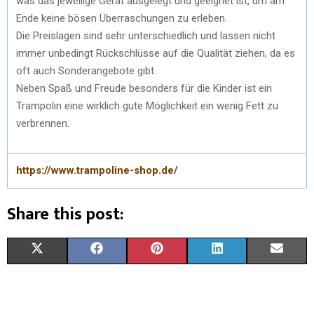
was das jeweilige Gerät ausgelegt und geeignet ist, um am
Ende keine bösen Überraschungen zu erleben.
Die Preislagen sind sehr unterschiedlich und lassen nicht
immer unbedingt Rückschlüsse auf die Qualität ziehen, da es
oft auch Sonderangebote gibt.
Neben Spaß und Freude besonders für die Kinder ist ein
Trampolin eine wirklich gute Möglichkeit ein wenig Fett zu
verbrennen.
https://www.trampoline-shop.de/
Share this post:
X
F
P
L
E
(
A
I
I
M
T
C
N
N
A