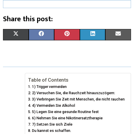
Share this post:
X
F
P
L
E
(
A
I
I
M
T
C
N
N
A
W
E
T
K
I
I
B
E
E
L
Table of Contents
1) Trigger vermeiden
T
O
R
D
2) Versuchen Sie, die Rauchzeit hinauszuzögern:
T
3) Verbringen Sie Zeit mit Menschen, die nicht rauchen
O
E
I
4) Vermeiden Sie Alkohol
E
K
S
N
5) Legen Sie eine gesunde Routine fest
6) Nehmen Sie eine Nikotinersatztherapie
R
T
7) Setzen Sie sich Ziele
Du kannst es schaffen.
)