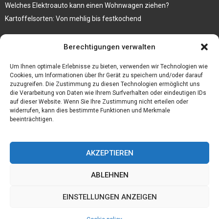
Welches Elektroauto kann einen Wohnwagen ziehen?
Kartoffelsorten: Von mehlig bis festkochend
Immobilien, die zum Kauf stehen und Costa Calma in greifbare
Berechtigungen verwalten
Nähe rücken
Firma einfach und kostenlos bekannt machen mit diesen 5 Tipps
Um Ihnen optimale Erlebnisse zu bieten, verwenden wir Technologien wie
Cookies, um Informationen über Ihr Gerät zu speichern und/oder darauf
zuzugreifen. Die Zustimmung zu diesen Technologien ermöglicht uns
die Verarbeitung von Daten wie Ihrem Surfverhalten oder eindeutigen IDs
auf dieser Website. Wenn Sie Ihre Zustimmung nicht erteilen oder
widerrufen, kann dies bestimmte Funktionen und Merkmale
beeinträchtigen.
AKZEPTIEREN
ABLEHNEN
@2023 - www.Bfmc-ev.de. All Right Reserved.
EINSTELLUNGEN ANZEIGEN
Home
Cookie policy (EU)
Our authors
Partners
Website index