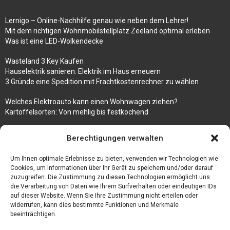
Lernigo – Online-Nachhilfe genau wie neben dem Lehrer!
Mit dem richtigen Wohnmobilstellplatz Zeeland optimal erleben
Was ist eine LED-Wolkendecke
Wasteland 3 Key Kaufen
Hauselektrik sanieren: Elektrik im Haus erneuern
3 Gründe eine Spedition mit Frachtkostenrechner zu wählen
Welches Elektroauto kann einen Wohnwagen ziehen?
Kartoffelsorten: Von mehlig bis festkochend
Immobilien, die zum Kauf stehen und Costa Calma in greifbare
Berechtigungen verwalten
Nähe rücken
Um Ihnen optimale Erlebnisse zu bieten, verwenden wir Technologien wie
Firma einfach und kostenlos bekannt machen mit diesen 5 Tipps
Cookies, um Informationen über Ihr Gerät zu speichern und/oder darauf
zuzugreifen. Die Zustimmung zu diesen Technologien ermöglicht uns
die Verarbeitung von Daten wie Ihrem Surfverhalten oder eindeutigen IDs
auf dieser Website. Wenn Sie Ihre Zustimmung nicht erteilen oder
widerrufen, kann dies bestimmte Funktionen und Merkmale
beeinträchtigen.