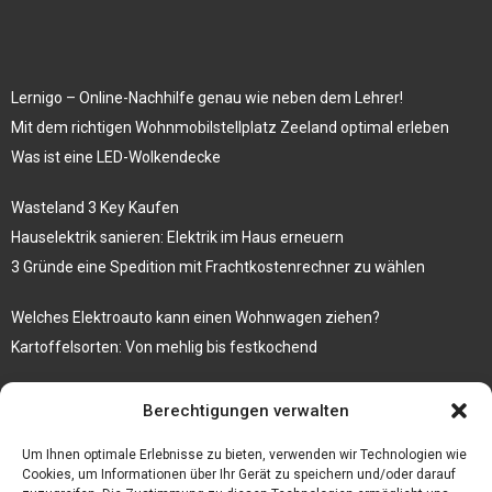
Lernigo – Online-Nachhilfe genau wie neben dem Lehrer!
Mit dem richtigen Wohnmobilstellplatz Zeeland optimal erleben
Was ist eine LED-Wolkendecke
Wasteland 3 Key Kaufen
Hauselektrik sanieren: Elektrik im Haus erneuern
3 Gründe eine Spedition mit Frachtkostenrechner zu wählen
Welches Elektroauto kann einen Wohnwagen ziehen?
Kartoffelsorten: Von mehlig bis festkochend
Immobilien, die zum Kauf stehen und Costa Calma in greifbare
Berechtigungen verwalten
Nähe rücken
Firma einfach und kostenlos bekannt machen mit diesen 5 Tipps
Um Ihnen optimale Erlebnisse zu bieten, verwenden wir Technologien wie
Cookies, um Informationen über Ihr Gerät zu speichern und/oder darauf