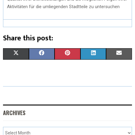
Aktivitäten für die umliegenden Stadtteile zu untersuchen
Share this post:
X
F
P
L
E
(
A
I
I
M
T
C
N
N
A
W
E
T
K
I
I
B
E
E
L
T
O
R
D
ARCHIVES
T
O
E
I
E
K
S
N