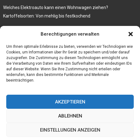
Welches Elektroauto kann einen Wohnwagen ziehen?
Kartoffelsorten: Von mehlig bis festkochend
Immobilien, die zum Kauf stehen und Costa Calma in greifbare
Berechtigungen verwalten
Nähe rücken
Firma einfach und kostenlos bekannt machen mit diesen 5 Tipps
Um Ihnen optimale Erlebnisse zu bieten, verwenden wir Technologien wie
Cookies, um Informationen über Ihr Gerät zu speichern und/oder darauf
zuzugreifen. Die Zustimmung zu diesen Technologien ermöglicht uns
die Verarbeitung von Daten wie Ihrem Surfverhalten oder eindeutigen IDs
auf dieser Website. Wenn Sie Ihre Zustimmung nicht erteilen oder
widerrufen, kann dies bestimmte Funktionen und Merkmale
beeinträchtigen.
AKZEPTIEREN
ABLEHNEN
@2023 - www.Bfmc-ev.de. All Right Reserved.
EINSTELLUNGEN ANZEIGEN
Home
Cookie policy (EU)
Our authors
Partners
Website index