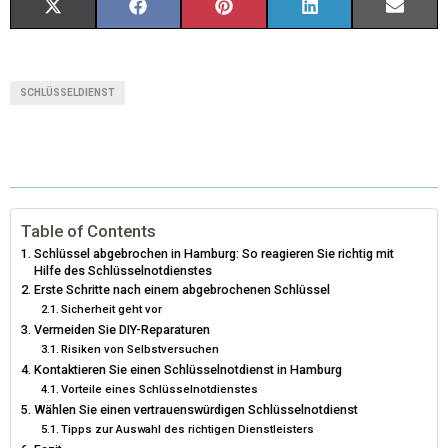
X
F
P
L
E
(
A
I
I
M
T
C
N
N
A
SCHLÜSSELDIENST
W
E
T
K
I
I
B
E
E
L
T
O
R
D
T
O
E
I
Table of Contents
Schlüssel abgebrochen in Hamburg: So reagieren Sie richtig mit
E
K
S
N
Hilfe des Schlüsselnotdienstes
Erste Schritte nach einem abgebrochenen Schlüssel
R
T
Sicherheit geht vor
Vermeiden Sie DIY-Reparaturen
)
Risiken von Selbstversuchen
Kontaktieren Sie einen Schlüsselnotdienst in Hamburg
Vorteile eines Schlüsselnotdienstes
Wählen Sie einen vertrauenswürdigen Schlüsselnotdienst
Tipps zur Auswahl des richtigen Dienstleisters