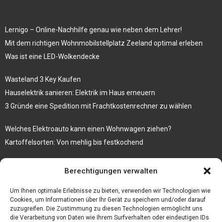
Lernigo – Online-Nachhilfe genau wie neben dem Lehrer!
Mit dem richtigen Wohnmobilstellplatz Zeeland optimal erleben
Was ist eine LED-Wolkendecke
Wasteland 3 Key Kaufen
Hauselektrik sanieren: Elektrik im Haus erneuern
3 Gründe eine Spedition mit Frachtkostenrechner zu wählen
Welches Elektroauto kann einen Wohnwagen ziehen?
Kartoffelsorten: Von mehlig bis festkochend
Immobilien, die zum Kauf stehen und Costa Calma in greifbare
Berechtigungen verwalten
Nähe rücken
Firma einfach und kostenlos bekannt machen mit diesen 5 Tipps
Um Ihnen optimale Erlebnisse zu bieten, verwenden wir Technologien wie
Cookies, um Informationen über Ihr Gerät zu speichern und/oder darauf
zuzugreifen. Die Zustimmung zu diesen Technologien ermöglicht uns
die Verarbeitung von Daten wie Ihrem Surfverhalten oder eindeutigen IDs