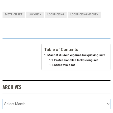
(
A
I
I
M
T
C
N
N
A
DIETRICH SET
LOCKPICK
LOCKPICKING
LOCKPICKING MACHEN
W
E
T
K
I
I
B
E
E
L
T
O
R
D
T
O
E
I
Table of Contents
Machst du dein eigenes lockpicking set?
E
K
S
N
Professionelles lockpicking set
Share this post:
R
T
)
ARCHIVES