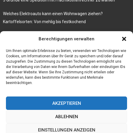
Welches Elektroauto kann einen Wohnwagen ziehen?
Kartoffelsorten: Von mehlig bis festkochend
Immobilien, die zum Kauf stehen und Costa Calma in greifbare
Berechtigungen verwalten
Nähe rücken
Firma einfach und kostenlos bekannt machen mit diesen 5 Tipps
Um Ihnen optimale Erlebnisse zu bieten, verwenden wir Technologien wie
Cookies, um Informationen über Ihr Gerät zu speichern und/oder darauf
zuzugreifen. Die Zustimmung zu diesen Technologien ermöglicht uns
die Verarbeitung von Daten wie Ihrem Surfverhalten oder eindeutigen IDs
auf dieser Website. Wenn Sie Ihre Zustimmung nicht erteilen oder
widerrufen, kann dies bestimmte Funktionen und Merkmale
beeinträchtigen.
AKZEPTIEREN
ABLEHNEN
@2023 - www.Bfmc-ev.de. All Right Reserved.
EINSTELLUNGEN ANZEIGEN