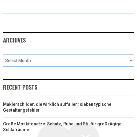
T
C
N
N
A
W
E
T
K
I
I
B
E
E
L
T
O
R
D
ARCHIVES
T
O
E
I
E
K
S
N
R
T
)
RECENT POSTS
Maklerschilder, die wirklich auffallen: sieben typische
Gestaltungsfehler
Große Moskitonetze: Schutz, Ruhe und Stil für großzügige
Schlafräume