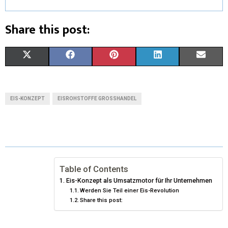
Share this post:
X
F
P
L
E
(
A
I
I
M
T
C
N
N
A
EIS-KONZEPT
EISROHSTOFFE GROSSHANDEL
W
E
T
K
I
I
B
E
E
L
T
O
R
D
T
O
E
I
Table of Contents
Eis-Konzept als Umsatzmotor für Ihr Unternehmen
E
K
S
N
Werden Sie Teil einer Eis-Revolution
Share this post:
R
T
)