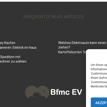
FREQUENTLY READ ARTICLES
Key Kaufen
Welches Elektroauto kann ein
ziehen?
anieren: Elektrik im Haus
Kartoffelsorten: Von mehlig bis
 Spedition mit
rechner zu wählen
Um Ihnen op
Informatione
Zustimmung 
Ihrem Surfve
Zustimmung 
Merkmale be
AKZEP