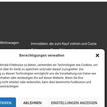
en Wohnwagen
Immobilien, die zum Kauf stehen und Costa
Calma in greifbare Nähe rücken
 festkochend
Berechtigungen verwalten
Firma einfach und kostenlos bekannt machen
mit diesen 5 Tipps
timale Erlebnisse zu bieten, verwenden wir Technologien wie Cookies, um
n über Ihr Gerät zu speichern und/oder darauf zuzugreifen. Die
zu diesen Technologien ermöglicht uns die Verarbeitung von Daten wie
rhalten oder eindeutigen IDs auf dieser Website. Wenn Sie Ihre
nicht erteilen oder widerrufen, kann dies bestimmte Funktionen und
einträchtigen.
TIEREN
ABLEHNEN
EINSTELLUNGEN ANZEIGEN