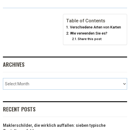
T
O
R
D
T
O
E
I
Table of Contents
Verschiedene Arten von Karten
E
K
S
N
Wie verwenden Sie es?
Share this post:
R
T
)
ARCHIVES
RECENT POSTS
Maklerschilder, die wirklich auffallen: sieben typische