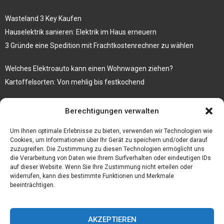
Wasteland 3 Key Kaufen
Hauselektrik sanieren: Elektrik im Haus erneuern
3 Gründe eine Spedition mit Frachtkostenrechner zu wählen
Welches Elektroauto kann einen Wohnwagen ziehen?
Kartoffelsorten: Von mehlig bis festkochend
Immobilien, die zum Kauf stehen und Costa Calma in greifbare
Berechtigungen verwalten
Nähe rücken
Firma einfach und kostenlos bekannt machen mit diesen 5 Tipps
Um Ihnen optimale Erlebnisse zu bieten, verwenden wir Technologien wie
Cookies, um Informationen über Ihr Gerät zu speichern und/oder darauf
zuzugreifen. Die Zustimmung zu diesen Technologien ermöglicht uns
die Verarbeitung von Daten wie Ihrem Surfverhalten oder eindeutigen IDs
auf dieser Website. Wenn Sie Ihre Zustimmung nicht erteilen oder
widerrufen, kann dies bestimmte Funktionen und Merkmale
beeinträchtigen.
AKZEPTIEREN