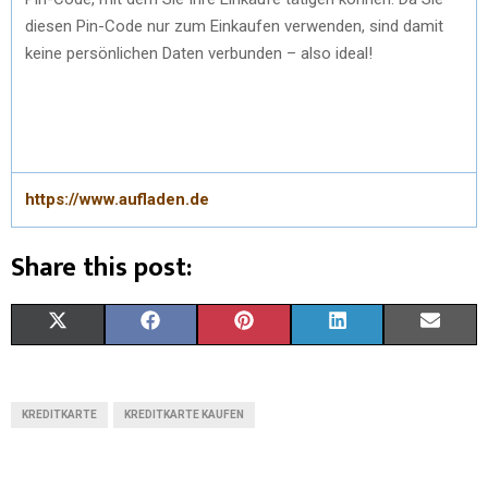
diesen Pin-Code nur zum Einkaufen verwenden, sind damit
keine persönlichen Daten verbunden – also ideal!
https://www.aufladen.de
Share this post:
X
F
P
L
E
(
A
I
I
M
T
C
N
N
A
KREDITKARTE
KREDITKARTE KAUFEN
W
E
T
K
I
I
B
E
E
L