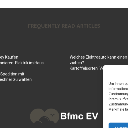
FREQUENTLY READ ARTICLES
Key Kaufen
Welches Elektroauto kann ein
ziehen?
anieren: Elektrik im Haus
Kartoffelsorten: Von mehlig bis
 Spedition mit
rechner zu wählen
Um Ihnen op
Informatione
Zustimmung 
Ihrem Surfve
Zustimmung 
Merkmale be