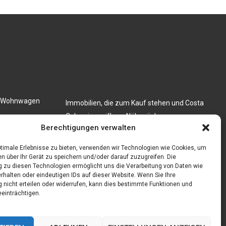
en Wohnwagen
Immobilien, die zum Kauf stehen und Costa
Calma in greifbare Nähe rücken
 festkochend
Berechtigungen verwalten
Firma einfach und kostenlos bekannt machen
mit diesen 5 Tipps
timale Erlebnisse zu bieten, verwenden wir Technologien wie Cookies, um
n über Ihr Gerät zu speichern und/oder darauf zuzugreifen. Die
zu diesen Technologien ermöglicht uns die Verarbeitung von Daten wie
rhalten oder eindeutigen IDs auf dieser Website. Wenn Sie Ihre
nicht erteilen oder widerrufen, kann dies bestimmte Funktionen und
einträchtigen.