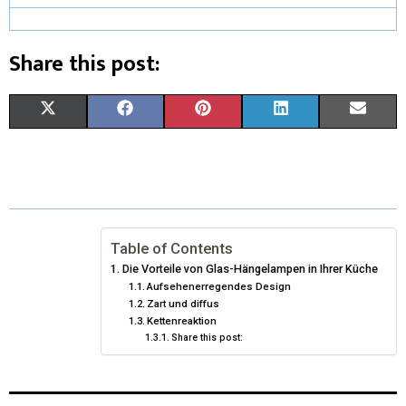
Share this post:
X
F
P
L
E
(
A
I
I
M
T
C
N
N
A
W
E
T
K
I
I
B
E
E
L
Table of Contents
Die Vorteile von Glas-Hängelampen in Ihrer Küche
T
O
R
D
Aufsehenerregendes Design
Zart und diffus
T
O
E
I
Kettenreaktion
E
K
Share this post:
S
N
R
T
)