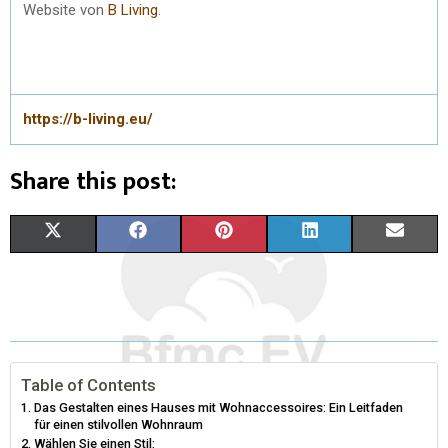
Website von
B Living
.
https://b-living.eu/
Share this post:
X
F
P
L
E
(
A
I
I
M
T
C
N
N
A
W
E
T
K
I
I
B
E
E
L
Table of Contents
Das Gestalten eines Hauses mit Wohnaccessoires: Ein Leitfaden
T
O
R
D
für einen stilvollen Wohnraum
Wählen Sie einen Stil: