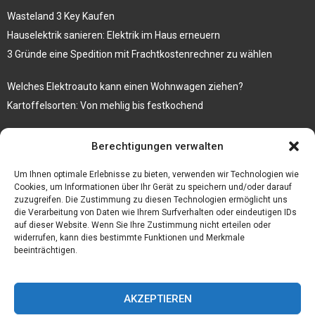
Wasteland 3 Key Kaufen
Hauselektrik sanieren: Elektrik im Haus erneuern
3 Gründe eine Spedition mit Frachtkostenrechner zu wählen
Welches Elektroauto kann einen Wohnwagen ziehen?
Kartoffelsorten: Von mehlig bis festkochend
Immobilien, die zum Kauf stehen und Costa Calma in greifbare
Berechtigungen verwalten
Nähe rücken
Firma einfach und kostenlos bekannt machen mit diesen 5 Tipps
Um Ihnen optimale Erlebnisse zu bieten, verwenden wir Technologien wie
Cookies, um Informationen über Ihr Gerät zu speichern und/oder darauf
zuzugreifen. Die Zustimmung zu diesen Technologien ermöglicht uns
die Verarbeitung von Daten wie Ihrem Surfverhalten oder eindeutigen IDs
auf dieser Website. Wenn Sie Ihre Zustimmung nicht erteilen oder
widerrufen, kann dies bestimmte Funktionen und Merkmale
beeinträchtigen.
AKZEPTIEREN