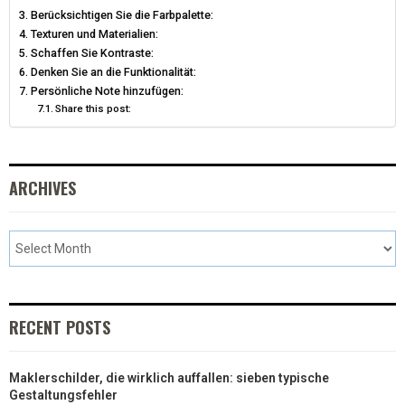
T
O
E
I
Berücksichtigen Sie die Farbpalette:
Texturen und Materialien:
E
K
S
N
Schaffen Sie Kontraste:
R
T
Denken Sie an die Funktionalität:
Persönliche Note hinzufügen:
)
Share this post:
ARCHIVES
RECENT POSTS
Maklerschilder, die wirklich auffallen: sieben typische
Gestaltungsfehler