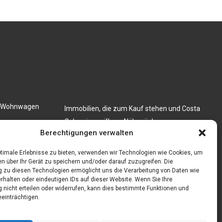
en Wohnwagen
Immobilien, die zum Kauf stehen und Costa
Calma in greifbare Nähe rücken
 festkochend
Berechtigungen verwalten
Firma einfach und kostenlos bekannt machen
mit diesen 5 Tipps
timale Erlebnisse zu bieten, verwenden wir Technologien wie Cookies, um
n über Ihr Gerät zu speichern und/oder darauf zuzugreifen. Die
zu diesen Technologien ermöglicht uns die Verarbeitung von Daten wie
rhalten oder eindeutigen IDs auf dieser Website. Wenn Sie Ihre
nicht erteilen oder widerrufen, kann dies bestimmte Funktionen und
einträchtigen.