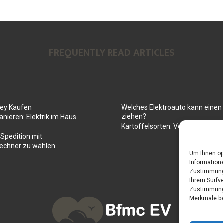
FREQUENTLY READ ARTICLES
Key Kaufen
Welches Elektroauto kann ein
ziehen?
anieren: Elektrik im Haus
Kartoffelsorten: Von mehlig bis
 Spedition mit
rechner zu wählen
Um Ihnen op
Informatione
Zustimmung 
Ihrem Surfve
Zustimmung 
Merkmale be