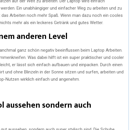
tzen auf der Welt zu arbeiten. Der Laptop wird einfach
t werden. Ein unabhängiger und einfacher Weg zu arbeiten und zu
ht das Arbeiten noch mehr Spaß. Wenn man dazu noch ein cooles
nichts mehr als ein leckeres Getränk und gutes Wetter.
inem anderen Level
manchmal ganz schön negativ beeinflussen beim Laptop Arbeiten.
enkneifen. Was dabei hilft ist ein super praktischer und cooler
leicht, er lässt sich einfach aufbauen und einpacken. Durch einen
und ohne Blinzeln in der Sonne sitzen und surfen, arbeiten und
op-Nutzen wirklich einfach und angenehm.
ol aussehen sondern auch
r gut aussehen, sondern auch super stylisch sind. Die Schuhe