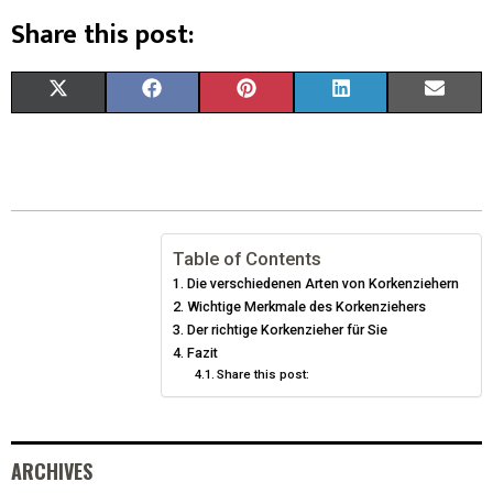
Share this post:
X
F
P
L
E
(
A
I
I
M
T
C
N
N
A
W
E
T
K
I
I
B
E
E
L
Table of Contents
Die verschiedenen Arten von Korkenziehern
T
O
R
D
Wichtige Merkmale des Korkenziehers
T
O
Der richtige Korkenzieher für Sie
E
I
Fazit
E
K
S
N
Share this post:
R
T
)
ARCHIVES